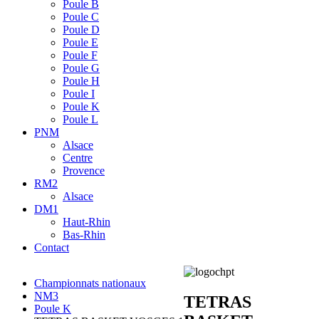
Poule B
Poule C
Poule D
Poule E
Poule F
Poule G
Poule H
Poule I
Poule K
Poule L
PNM
Alsace
Centre
Provence
RM2
Alsace
DM1
Haut-Rhin
Bas-Rhin
Contact
Championnats nationaux
NM3
TETRAS
Poule K