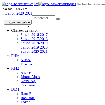
Saison 2020-2021
Toggle navigation
Changer de saison
Saison 2016-2017
Saison 2017-2018
Saison 2018-2019
Saison 2019-2020
Saison 2020-2021
PNM
Alsace
Provence
RM2
Alsace
Rhone Alpes
Nouv. Aq.
Occitanie
DM1
Haut-Rhin
Bas-Rhin
Loiret