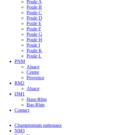
Poule A
Poule B
Poule C
Poule D
Poule E
Poule F
Poule G
Poule H
Poule I
Poule K
Poule L
PNM
Alsace
Centre
Provence
RM2
Alsace
DM1
Haut-Rhin
Bas-Rhin
Contact
Championnats nationaux
NM3