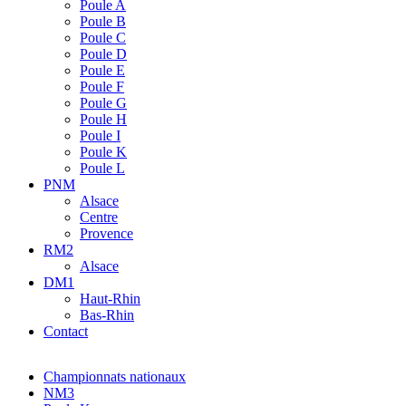
Poule A
Poule B
Poule C
Poule D
Poule E
Poule F
Poule G
Poule H
Poule I
Poule K
Poule L
PNM
Alsace
Centre
Provence
RM2
Alsace
DM1
Haut-Rhin
Bas-Rhin
Contact
Championnats nationaux
NM3