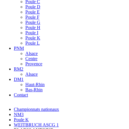
Poule C
Poule D
Poule E
Poule F
Poule G
Poule H
Poule I
Poule K
Poule L
PNM
Alsace
Centre
Provence
RM2
Alsace
DM1
Haut-Rhin
Bas-Rhin
Contact
Championnats nationaux
NM3
Poule K
WEITBRUCH ASCG 1