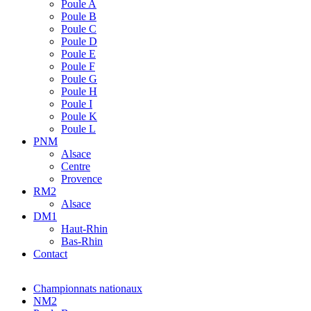
Poule A
Poule B
Poule C
Poule D
Poule E
Poule F
Poule G
Poule H
Poule I
Poule K
Poule L
PNM
Alsace
Centre
Provence
RM2
Alsace
DM1
Haut-Rhin
Bas-Rhin
Contact
Championnats nationaux
NM2