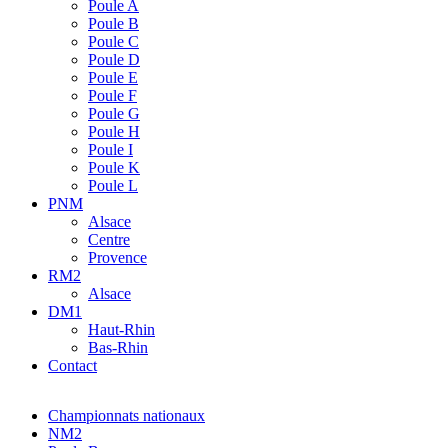
Poule A
Poule B
Poule C
Poule D
Poule E
Poule F
Poule G
Poule H
Poule I
Poule K
Poule L
PNM
Alsace
Centre
Provence
RM2
Alsace
DM1
Haut-Rhin
Bas-Rhin
Contact
Championnats nationaux
NM2