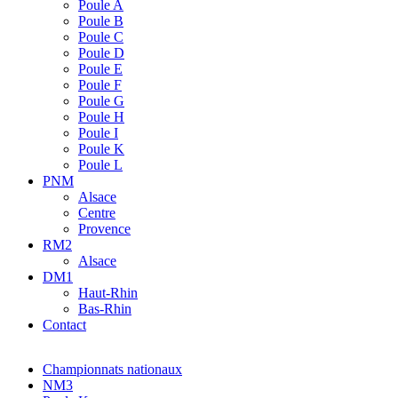
Poule A
Poule B
Poule C
Poule D
Poule E
Poule F
Poule G
Poule H
Poule I
Poule K
Poule L
PNM
Alsace
Centre
Provence
RM2
Alsace
DM1
Haut-Rhin
Bas-Rhin
Contact
Championnats nationaux
NM3