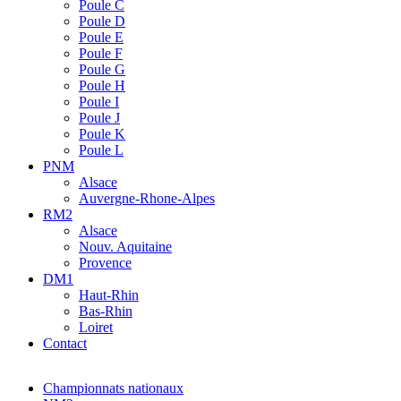
Poule C
Poule D
Poule E
Poule F
Poule G
Poule H
Poule I
Poule J
Poule K
Poule L
PNM
Alsace
Auvergne-Rhone-Alpes
RM2
Alsace
Nouv. Aquitaine
Provence
DM1
Haut-Rhin
Bas-Rhin
Loiret
Contact
Championnats nationaux