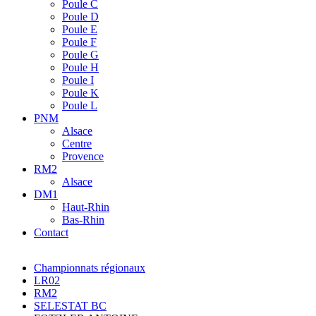
Poule C
Poule D
Poule E
Poule F
Poule G
Poule H
Poule I
Poule K
Poule L
PNM
Alsace
Centre
Provence
RM2
Alsace
DM1
Haut-Rhin
Bas-Rhin
Contact
Championnats régionaux
LR02
RM2
SELESTAT BC