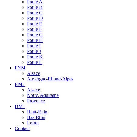
Poule A
Poule B
Poule C
Poule D
Poule E
Poule F
Poule G
Poule H
Poule I
Poule J
Poule K
Poule L
PNM
Alsace
Auvergne-Rhone-Alpes
RM2
Alsace
Nouv. Aquitaine
Provence
DM1
Haut-Rhin
Bas-Rhin
Loiret
Contact