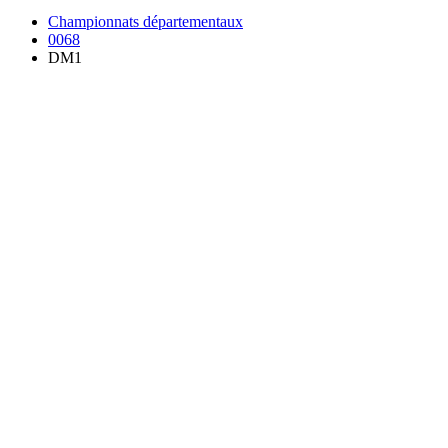
Championnats départementaux
0068
DM1