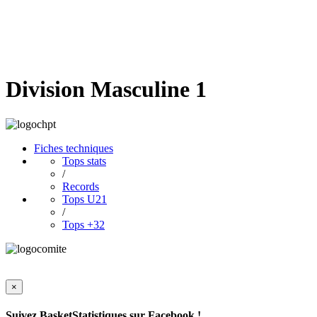
Division Masculine 1
Fiches techniques
Tops stats
/
Records
Tops U21
/
Tops +32
×
Suivez BasketStatistiques sur Facebook !